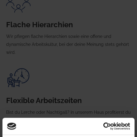
Flache Hierarchien
Wir pflegen flache Hierarchien sowie eine offene und
dynamische Arbeitskultur, bei der deine Meinung stets gehört
wird.
Flexible Arbeitszeiten
Bist du Lerche oder Nachtigall? In unserem Haus profitierst du
von einer Gleitzeitregelung, die es dir ermöglicht, deine
Arbeitszeiten nach Bedarf flexibel zu gestalten.