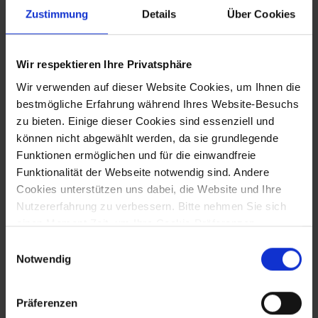
Zustimmung
Details
Über Cookies
Wir respektieren Ihre Privatsphäre
Wir verwenden auf dieser Website Cookies, um Ihnen die
Homeoffice
bestmögliche Erfahrung während Ihres Website-Besuchs
Du willst deinen Tagesablauf frei gestalten? Du musst dich
zu bieten. Einige dieser Cookies sind essenziell und
um deine Kinder kümmern? Zugunsten deiner Work-Life-
können nicht abgewählt werden, da sie grundlegende
Funktionen ermöglichen und für die einwandfreie
Balance hast du die Möglichkeit, aus dem Homeoffice zu
Funktionalität der Webseite notwendig sind. Andere
arbeiten.
Cookies unterstützen uns dabei, die Website und Ihre
Nutzererfahrung zu verbessern. Bitte nehmen Sie sich
einen Moment Zeit, um Ihre Cookie-Präferenzen
anzupassen.
Einwilligungsauswahl
Notwendig
Jubiläumsprämie
Präferenzen
Loyalität wird bei uns natürlich ebenfalls belohnt.